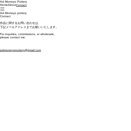
Arii Momoyo Pottery
Home
About
Contact
Arii Momoyo pottery
Contact
作品に関するお問い合わせは、
下記メールアドレスまでお願いいたします。
For inquiries, commissions, or wholesale,
please contact me:
ariimomoyopottery@gmail.com